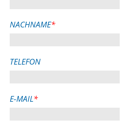
PFLICHTFELD
NACHNAME
*
TELEFON
PFLICHTFELD
E-MAIL
*