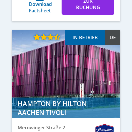
ZUR
Download
BUCHUNG
Factsheet
IN BETRIEB
DE
HAMPTON BY HILTON
AACHEN TIVOLI
Merowinger Straße 2