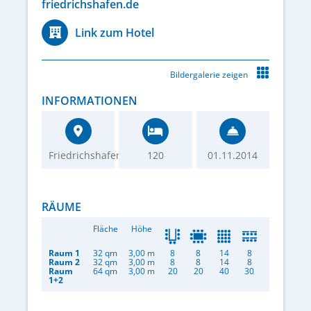
friedrichshafen.de
Link zum Hotel
Bildergalerie zeigen
INFORMATIONEN
Friedrichshafen
120
01.11.2014
RÄUME
Fläche
Höhe
Raum 1
32 qm
3,00 m
8
8
14
8
Raum 2
32 qm
3,00 m
8
8
14
8
Raum
64 qm
3,00 m
20
20
40
30
1+2