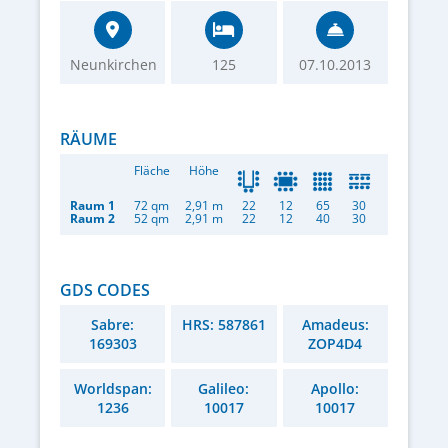
Neunkirchen
125
07.10.2013
RÄUME
Fläche
Höhe
Raum 1
72 qm
2,91 m
22
12
65
30
Raum 2
52 qm
2,91 m
22
12
40
30
GDS CODES
Sabre:
HRS: 587861
Amadeus:
169303
ZOP4D4
Worldspan:
Galileo:
Apollo:
1236
10017
10017