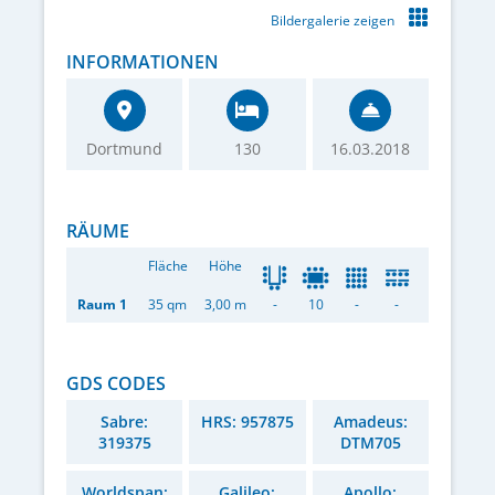
Bildergalerie zeigen
INFORMATIONEN
Dortmund
130
16.03.2018
RÄUME
Fläche
Höhe
Raum 1
35 qm
3,00 m
-
10
-
-
GDS CODES
Sabre:
HRS: 957875
Amadeus:
319375
DTM705
Worldspan:
Galileo:
Apollo: