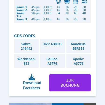
Raum 1
45 qm
3,10 m
16
16
28
20
Raum 2
45 qm
3,10 m
16
16
28
20
Raum
90 qm
3,10 m
34
30
60
40
1+2
Raum 3
48 qm
3,10 m
16
16
28
20
GDS CODES
Sabre:
HRS: 638015
Amadeus:
219442
BER355
Worldspan:
Galileo:
Apollo:
853
A3776
A3776
ZUR
Download
BUCHUNG
Factsheet