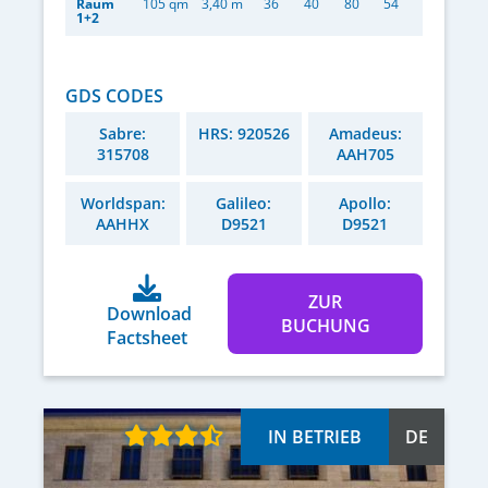
Raum
105 qm
3,40 m
36
40
80
54
1+2
GDS CODES
Sabre:
HRS: 920526
Amadeus:
315708
AAH705
Worldspan:
Galileo:
Apollo:
AAHHX
D9521
D9521
ZUR
Download
BUCHUNG
Factsheet
IN BETRIEB
DE