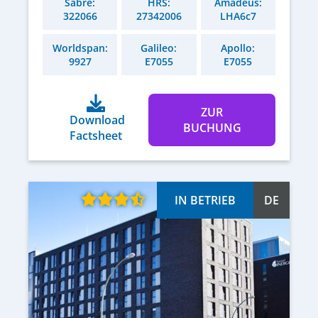
Sabre:
HRS:
Amadeus:
322066
27342006
LHA6c7
Worldspan:
Galileo:
Apollo:
9927
E7055
E7055
ZUR
Download
BUCHUNG
Factsheet
IN BETRIEB
DE