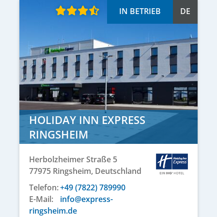
IN BETRIEB
DE
HOLIDAY INN EXPRESS
RINGSHEIM
Herbolzheimer Straße 5
77975
Ringsheim,
Deutschland
Telefon:
+49 (7822) 789990
E-Mail:
info@express-
ringsheim.de