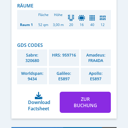
RÄUME
Fläche
Höhe
Raum 1
52 qm
3,00 m
20
16
40
12
GDS CODES
Sabre:
HRS: 959716
Amadeus:
320680
FRA4DA
Worldspan:
Galileo:
Apollo:
9434
E5897
E5897
ZUR
Download
BUCHUNG
Factsheet