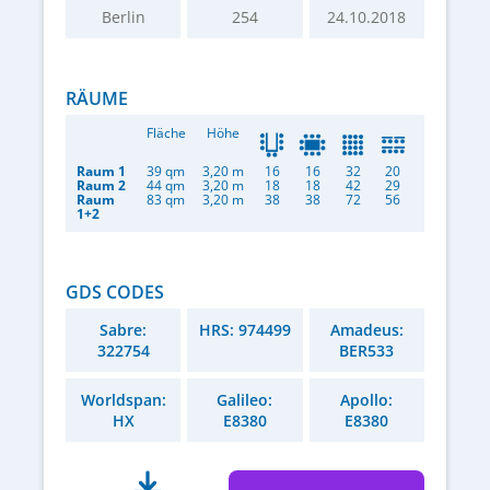
Berlin
254
24.10.2018
RÄUME
Fläche
Höhe
Raum 1
39 qm
3,20 m
16
16
32
20
Raum 2
44 qm
3,20 m
18
18
42
29
Raum
83 qm
3,20 m
38
38
72
56
1+2
GDS CODES
Sabre:
HRS: 974499
Amadeus:
322754
BER533
Worldspan:
Galileo:
Apollo:
HX
E8380
E8380