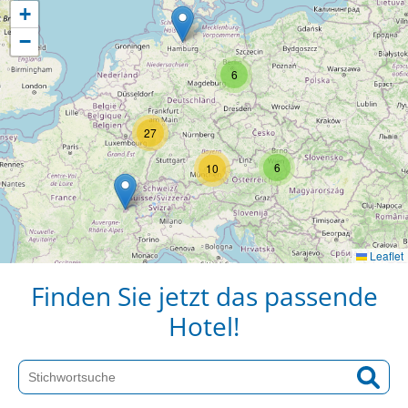
+
−
6
27
6
10
Leaflet
Finden Sie jetzt das passende
Hotel!