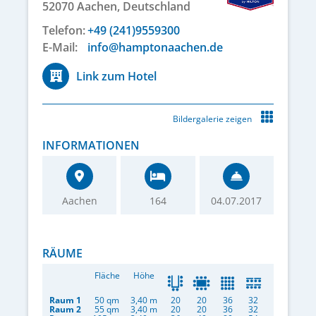
52070
Aachen,
Deutschland
Telefon:
+49 (241)9559300
E-Mail:
info@hamptonaachen.de
Link zum Hotel
Bildergalerie zeigen
INFORMATIONEN
Aachen
164
04.07.2017
RÄUME
Fläche
Höhe
Raum 1
50 qm
3,40 m
20
20
36
32
Raum 2
55 qm
3,40 m
20
20
36
32