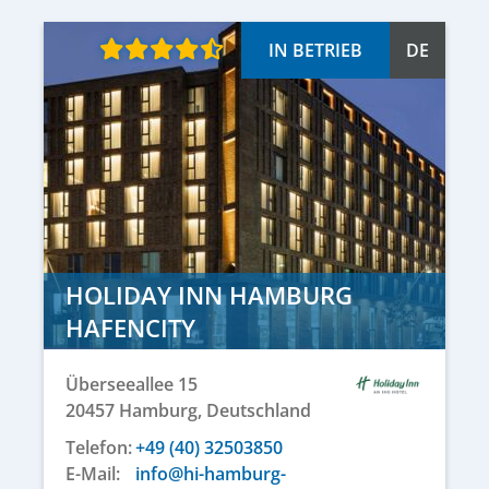
IN BETRIEB
DE
HOLIDAY INN HAMBURG
HAFENCITY
Überseeallee 15
20457
Hamburg,
Deutschland
Telefon:
+49 (40) 32503850
E-Mail:
info@hi-hamburg-