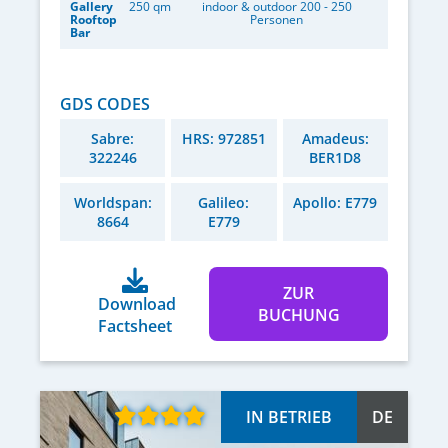
Gallery
250 qm
indoor & outdoor 200 - 250
Rooftop
Personen
Bar
GDS CODES
Sabre:
HRS: 972851
Amadeus:
322246
BER1D8
Worldspan:
Galileo:
Apollo: E779
8664
E779
ZUR
Download
BUCHUNG
Factsheet
IN BETRIEB
DE