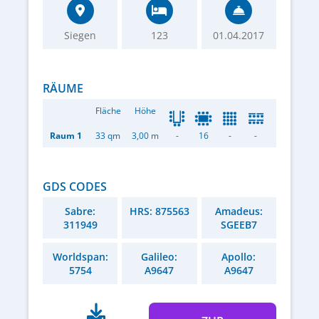
Siegen
123
01.04.2017
RÄUME
Fläche
Höhe
Raum 1
33 qm
3,00 m
-
16
-
-
GDS CODES
Sabre:
HRS: 875563
Amadeus:
311949
SGEEB7
Worldspan:
Galileo:
Apollo:
5754
A9647
A9647