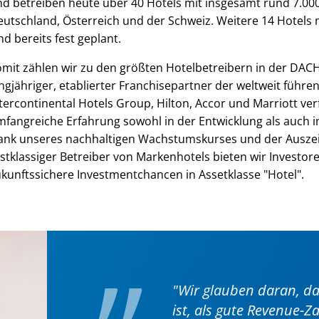
d betreiben heute über 40 Hotels mit insgesamt rund 7.00
utschland, Österreich und der Schweiz. Weitere 14 Hotels
nd bereits fest geplant.
mit zählen wir zu den größten Hotelbetreibern in der DACH
ngjähriger, etablierter Franchisepartner der weltweit füh
tercontinental Hotels Group, Hilton, Accor und Marriott ve
fangreiche Erfahrung sowohl in der Entwicklung als auch i
ank unseres nachhaltigen Wachstumskurses und der Ausze
stklassiger Betreiber von Markenhotels bieten wir Investore
„
kunftssichere Investmentchancen in Assetklasse "Hotel".
"Wir glauben daran, 
ist,
als gute Revenue-Za