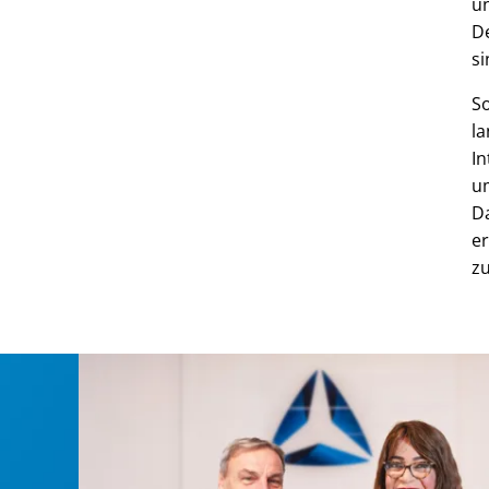
un
De
si
So
la
In
um
D
er
zu