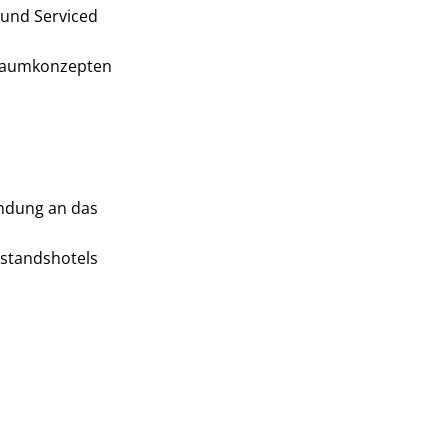
 und Serviced
n Raumkonzepten
indung an das
standshotels