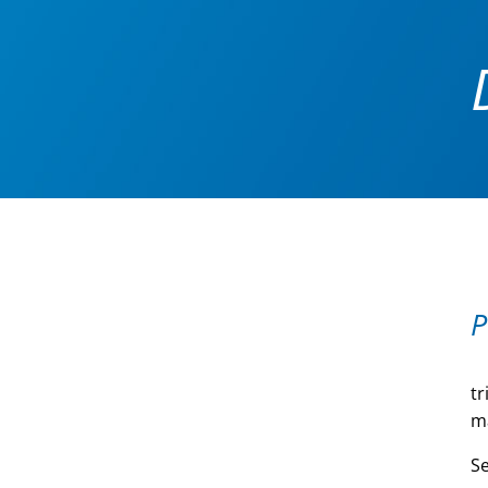
P
tr
ma
Se